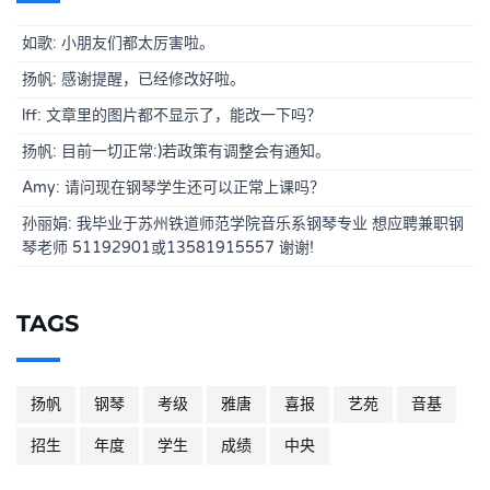
如歌: 小朋友们都太厉害啦。
扬帆: 感谢提醒，已经修改好啦。
lff: 文章里的图片都不显示了，能改一下吗？
扬帆: 目前一切正常:)若政策有调整会有通知。
Amy: 请问现在钢琴学生还可以正常上课吗？
孙丽娟: 我毕业于苏州铁道师范学院音乐系钢琴专业 想应聘兼职钢
琴老师 51192901或13581915557 谢谢!
TAGS
扬帆
钢琴
考级
雅唐
喜报
艺苑
音基
招生
年度
学生
成绩
中央