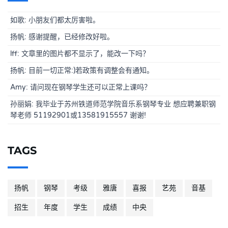
如歌: 小朋友们都太厉害啦。
扬帆: 感谢提醒，已经修改好啦。
lff: 文章里的图片都不显示了，能改一下吗？
扬帆: 目前一切正常:)若政策有调整会有通知。
Amy: 请问现在钢琴学生还可以正常上课吗？
孙丽娟: 我毕业于苏州铁道师范学院音乐系钢琴专业 想应聘兼职钢
琴老师 51192901或13581915557 谢谢!
TAGS
扬帆
钢琴
考级
雅唐
喜报
艺苑
音基
招生
年度
学生
成绩
中央