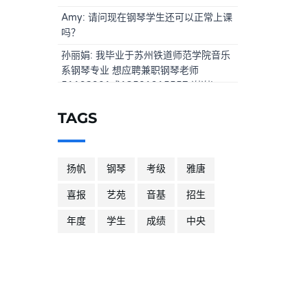
Amy: 请问现在钢琴学生还可以正常上课
吗？
孙丽娟: 我毕业于苏州铁道师范学院音乐
系钢琴专业 想应聘兼职钢琴老师
51192901或13581915557 谢谢!
TAGS
扬帆
钢琴
考级
雅唐
喜报
艺苑
音基
招生
年度
学生
成绩
中央